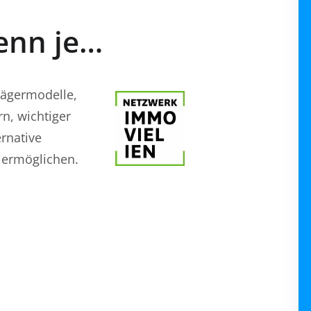
enn je…
rägermodelle,
n, wichtiger
ernative
 ermöglichen.