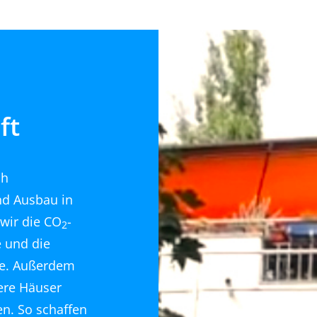
ft
ch
nd Ausbau in
wir die CO
-
2
 und die
fe. Außerdem
ere Häuser
n. So schaffen