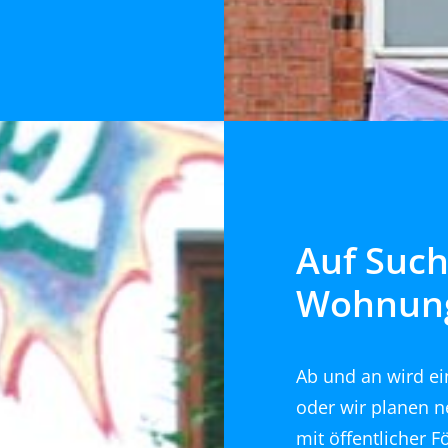
Auf Such
Wohnun
Ab und an wird e
oder wir planen 
mit öffentlicher 