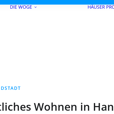
DIE WOGE
HÄUSER
PRO
UNSERE ZIELE
UNSERE
GESCHICHTE
MITGLIED
WERDEN
RDSTADT
liches Wohnen in Han