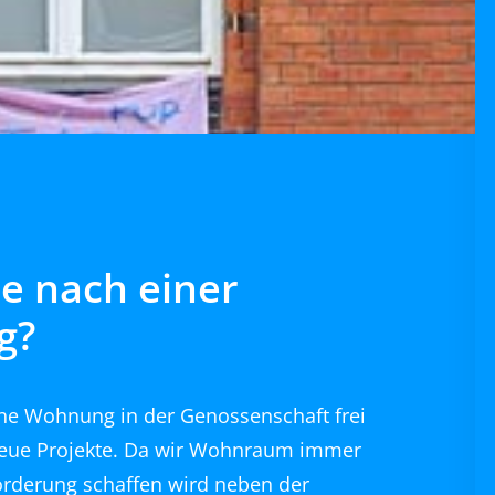
e nach einer
g?
ine Wohnung in der Genossenschaft frei
neue Projekte. Da wir Wohnraum immer
Förderung schaffen wird neben der